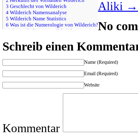
2 Herkunft des Vornamen Wilderich
Aliki
→
3 Geschlecht von Wilderich
4 Wilderich Namensanalyse
5 Wilderich Name Statistics
No com
6 Was ist die Numerologie von Wilderich?
7 Eigenschaften von Wilderich
8 Akrostichon Über Wilderich
Schreib einen Kommenta
9 Gibt es Wilderich Namen in der Bibel / Thora /
Koran?
10 Ist Wilderich Name Passform für Babynamen?
Name
(Required)
Wilderich Namensbedeutung
Email
(Required)
Website
Kommentar