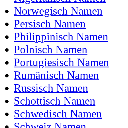
Norwegisch Namen
Wilderich Name nicht in der Bibel / Thora /
Koran gefunden.
Persisch Namen
Ist Wilderich Name Passform
Philippinisch Namen
für Babynamen?
Polnisch Namen
Unsere Forschungsergebnisse für; Wilderich ist
Name der Passform.
Portugiesisch Namen
Rumänisch Namen
Russisch Namen
Schottisch Namen
Schwedisch Namen
Schweiz Namen