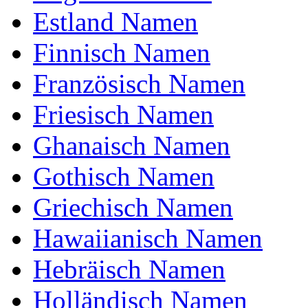
Estland Namen
Finnisch Namen
Die Numerologie besagt, das hinter jedem
Französisch Namen
Buchstaben eine Zahl steckt – Namen lassen sich
in eine Zahl umrechnen.
Friesisch Namen
W : 23
I : 9
Ghanaisch Namen
L : 12
D : 4
E : 5
Gothisch Namen
R : 18
I : 9
Griechisch Namen
C : 3
H : 8
Hawaiianisch Namen
Gesamt = 91
Hebräisch Namen
Eigenschaften von Wilderich
Holländisch Namen
Numerologie Analyse; Fähig , Diskret ,
Vorausschauend , Lustig , Klug , Neugierig ,