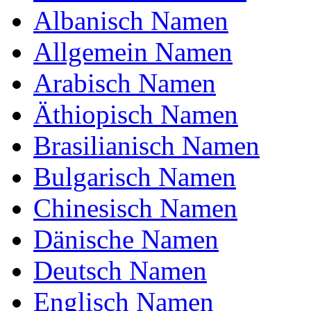
Albanisch Namen
Brief-Analyse:
Allgemein Namen
Analyse für jeden Buchstaben;
W : Praktisch
Arabisch Namen
I : Verrückt
L : Healthy
Äthiopisch Namen
D : Gehorsam
E : Logisch
R : Träumer
Brasilianisch Namen
I : Verrückt
C : Obedient
Bulgarisch Namen
H : Nachdenklich
Was ist die Numerologie von
Chinesisch Namen
Wilderich?
Dänische Namen
Deutsch Namen
Englisch Namen