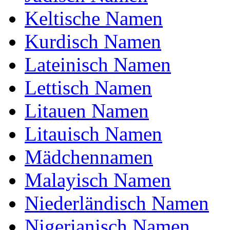
Keltische Namen
Kurdisch Namen
Lateinisch Namen
Lettisch Namen
NATO
Litauen Namen
Washington
Waghäusel
India
Idstein
Litauisch Namen
Lima
Lahnstein
Delta
Dinkelsbühl
Mädchennamen
Echo
Edenkoben
Romeo
Radeberg
India
Idstein
Malayisch Namen
Charlie
Clingen
Hotel
Hainichen
Niederländisch Namen
Gibt es Wilderich Namen in
Nigerianisch Namen
der Bibel / Thora / Koran?