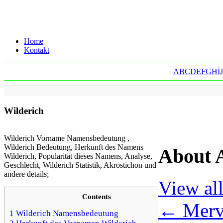
Home
Kontakt
A
B
C
D
E
F
G
H
İ
J
Wilderich
Wilderich Vorname Namensbedeutung ,
Wilderich Bedeutung, Herkunft des Namens
About 
Wilderich, Popularität dieses Namens, Analyse,
Geschlecht, Wilderich Statistik, Akrostichon und
andere details;
View al
Contents
←
Merve
1 Wilderich Namensbedeutung