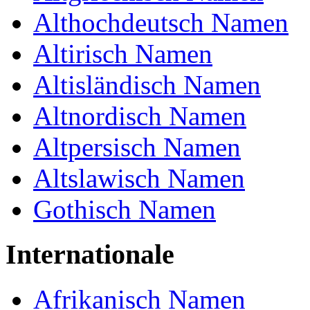
Althochdeutsch Namen
wilder, mächtiger Herrscher
Herkunft des Vornamen
Altirisch Namen
Wilderich
Altisländisch Namen
Deutsch
Altnordisch Namen
Geschlecht von Wilderich
Altpersisch Namen
männlich
Altslawisch Namen
Wilderich Namensanalyse
Gothisch Namen
Wilderich Namensanalyse; Hell , Stur , Reich
und Humble , Wissenschafts-Freaks , Hohe
Fähigkeit der Persuasion , Fleißig , Verrückt ,
Führer
Internationale
Wilderich Name Statistics
Afrikanisch Namen
Farbe:
Blue
Länge: 9