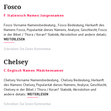
Fosco
Categories
F
,
Italienisch Namen
,
Jungennamen
Fosco Vorname Namensbedeutung , Fosco Bedeutung, Herkunft des
Namens Fosco, Popularität dieses Namens, Analyse, Geschlecht, Fosco
in der Bibel / Thora / Koran? Statistik, Akrostichon und andere details;
„FOSCO“
WEITERLESEN
on
Schreiben Sie Einen Kommentar
Fosco
Chelsey
Categories
C
,
Englisch Namen
,
Mädchennamen
Chelsey Vorname Namensbedeutung , Chelsey Bedeutung, Herkunft
des Namens Chelsey, Popularität dieses Namens, Analyse, Geschlecht,
Chelsey in der Bibel / Thora / Koran? Statistik, Akrostichon und
„CHELSEY“
andere details;
WEITERLESEN
on
Schreiben Sie Einen Kommentar
Chelsey