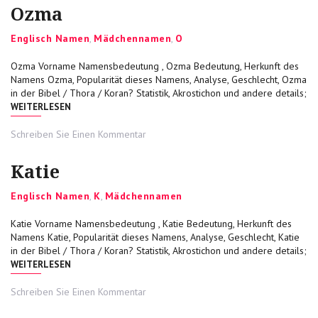
Ozma
Categories
Englisch Namen
,
Mädchennamen
,
O
Ozma Vorname Namensbedeutung , Ozma Bedeutung, Herkunft des
Namens Ozma, Popularität dieses Namens, Analyse, Geschlecht, Ozma
in der Bibel / Thora / Koran? Statistik, Akrostichon und andere details;
„OZMA“
WEITERLESEN
on
Schreiben Sie Einen Kommentar
Ozma
Katie
Categories
Englisch Namen
,
K
,
Mädchennamen
Katie Vorname Namensbedeutung , Katie Bedeutung, Herkunft des
Namens Katie, Popularität dieses Namens, Analyse, Geschlecht, Katie
in der Bibel / Thora / Koran? Statistik, Akrostichon und andere details;
„KATIE“
WEITERLESEN
on
Schreiben Sie Einen Kommentar
Katie