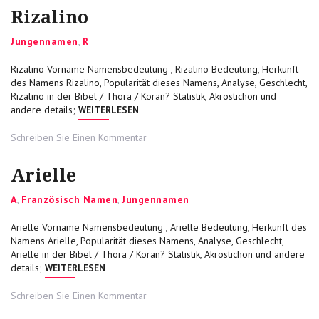
Rizalino
Categories
Jungennamen
,
R
Rizalino Vorname Namensbedeutung , Rizalino Bedeutung, Herkunft
des Namens Rizalino, Popularität dieses Namens, Analyse, Geschlecht,
Rizalino in der Bibel / Thora / Koran? Statistik, Akrostichon und
„RIZALINO“
andere details;
WEITERLESEN
on
Schreiben Sie Einen Kommentar
Rizalino
Arielle
Categories
A
,
Französisch Namen
,
Jungennamen
Arielle Vorname Namensbedeutung , Arielle Bedeutung, Herkunft des
Namens Arielle, Popularität dieses Namens, Analyse, Geschlecht,
Arielle in der Bibel / Thora / Koran? Statistik, Akrostichon und andere
„ARIELLE“
details;
WEITERLESEN
on
Schreiben Sie Einen Kommentar
Arielle