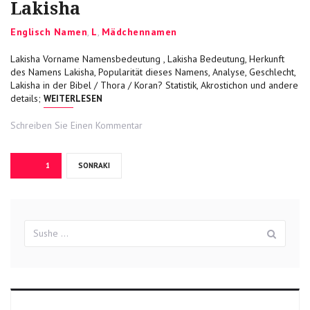
Lakisha
Categories
Englisch Namen
,
L
,
Mädchennamen
Lakisha Vorname Namensbedeutung , Lakisha Bedeutung, Herkunft
des Namens Lakisha, Popularität dieses Namens, Analyse, Geschlecht,
Lakisha in der Bibel / Thora / Koran? Statistik, Akrostichon und andere
„LAKISHA“
details;
WEITERLESEN
on
Schreiben Sie Einen Kommentar
Lakisha
Beitragsnavigation
SAYFA
1
SONRAKI
Suchergebnisse
Sush
für: