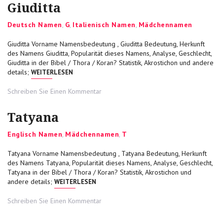
Giuditta
Categories
Deutsch Namen
,
G
,
Italienisch Namen
,
Mädchennamen
Giuditta Vorname Namensbedeutung , Giuditta Bedeutung, Herkunft
des Namens Giuditta, Popularität dieses Namens, Analyse, Geschlecht,
Giuditta in der Bibel / Thora / Koran? Statistik, Akrostichon und andere
„GIUDITTA“
details;
WEITERLESEN
on
Schreiben Sie Einen Kommentar
Giuditta
Tatyana
Categories
Englisch Namen
,
Mädchennamen
,
T
Tatyana Vorname Namensbedeutung , Tatyana Bedeutung, Herkunft
des Namens Tatyana, Popularität dieses Namens, Analyse, Geschlecht,
Tatyana in der Bibel / Thora / Koran? Statistik, Akrostichon und
„TATYANA“
andere details;
WEITERLESEN
on
Schreiben Sie Einen Kommentar
Tatyana