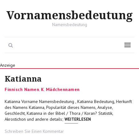
Vornamensbedeutung
Namensbedeutung
Search
Menu
Anzeige
Katianna
Categories
Finnisch Namen
,
K
,
Mädchennamen
Katianna Vorname Namensbedeutung , Katianna Bedeutung, Herkunft
des Namens Katianna, Popularität dieses Namens, Analyse,
Geschlecht, Katianna in der Bibel / Thora / Koran? Statistik,
„KATIANNA“
Akrostichon und andere details;
WEITERLESEN
on
Schreiben Sie Einen Kommentar
Katianna