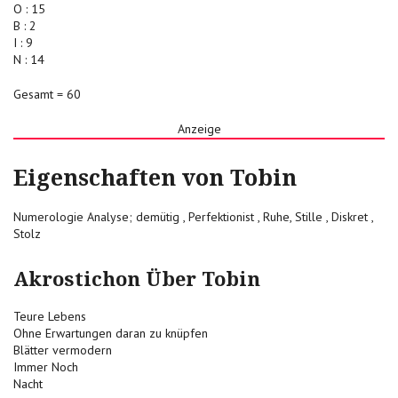
O : 15
B : 2
I : 9
N : 14
Gesamt = 60
Anzeige
Eigenschaften von Tobin
Numerologie Analyse; demütig , Perfektionist , Ruhe, Stille , Diskret ,
Stolz
Akrostichon Über Tobin
Teure Lebens
Ohne Erwartungen daran zu knüpfen
Blätter vermodern
Immer Noch
Nacht