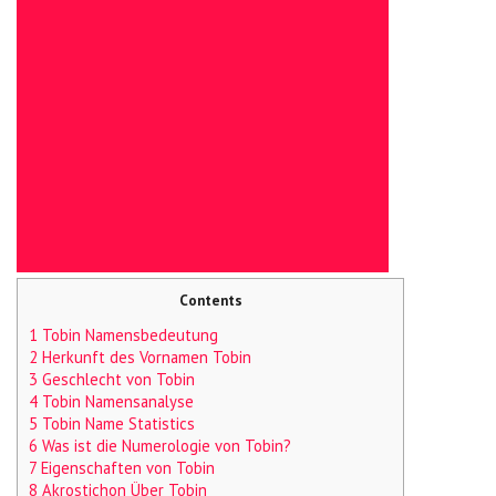
Contents
1 Tobin Namensbedeutung
2 Herkunft des Vornamen Tobin
3 Geschlecht von Tobin
4 Tobin Namensanalyse
5 Tobin Name Statistics
6 Was ist die Numerologie von Tobin?
7 Eigenschaften von Tobin
8 Akrostichon Über Tobin