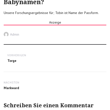
Babynamen?
Unsere Forschungsergebnisse für; Tobin ist Name der Passform.
Anzeige
Autor
Admin
Post
VORHERIGEN
navigation
Previous
Torge
post:
NÄCHSTEN
Next
Markward
post:
Schreiben Sie einen Kommentar