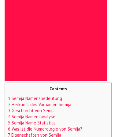
Contents
1 Semija Namensbedeutung
2 Herkunft des Vornamen Semija
3 Geschlecht von Semija
4 Semija Namensanalyse
5 Semija Name Statistics
6 Was ist die Numerologie von Semija?
7 Eigenschaften von Semija