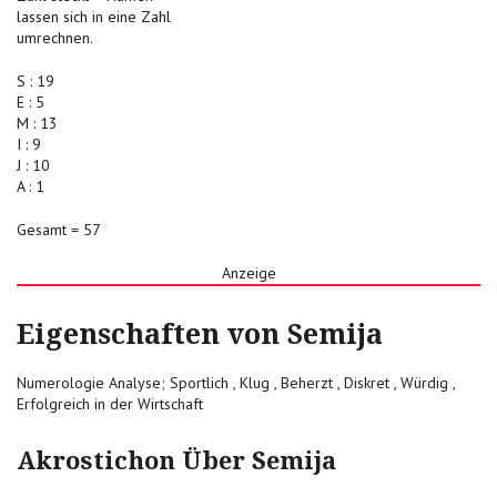
lassen sich in eine Zahl
umrechnen.
S : 19
E : 5
M : 13
I : 9
J : 10
A : 1
Gesamt = 57
Anzeige
Eigenschaften von Semija
Numerologie Analyse; Sportlich , Klug , Beherzt , Diskret , Würdig ,
Erfolgreich in der Wirtschaft
Akrostichon Über Semija