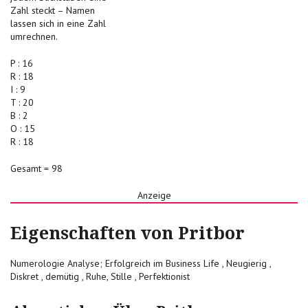
Zahl steckt – Namen
lassen sich in eine Zahl
umrechnen.
P : 16
R : 18
I : 9
T : 20
B : 2
O : 15
R : 18
Gesamt = 98
Anzeige
Eigenschaften von Pritbor
Numerologie Analyse; Erfolgreich im Business Life , Neugierig ,
Diskret , demütig , Ruhe, Stille , Perfektionist