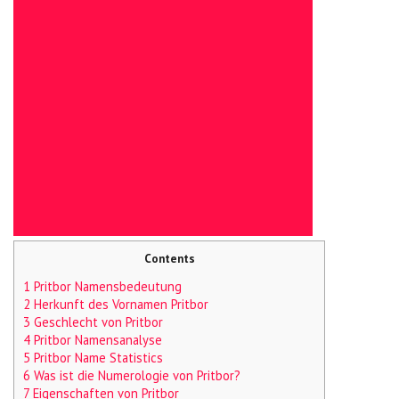
Contents
1 Pritbor Namensbedeutung
2 Herkunft des Vornamen Pritbor
3 Geschlecht von Pritbor
4 Pritbor Namensanalyse
5 Pritbor Name Statistics
6 Was ist die Numerologie von Pritbor?
7 Eigenschaften von Pritbor