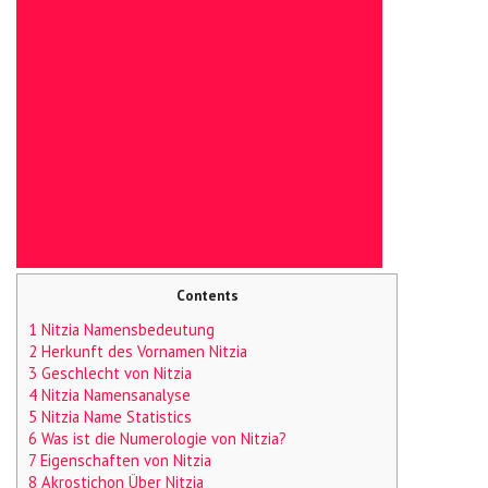
Contents
1 Nitzia Namensbedeutung
2 Herkunft des Vornamen Nitzia
3 Geschlecht von Nitzia
4 Nitzia Namensanalyse
5 Nitzia Name Statistics
6 Was ist die Numerologie von Nitzia?
7 Eigenschaften von Nitzia
8 Akrostichon Über Nitzia