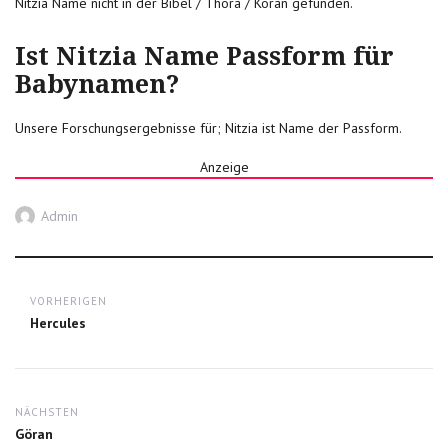
Nitzia Name nicht in der Bibel / Thora / Koran gefunden.
Ist Nitzia Name Passform für
Babynamen?
Unsere Forschungsergebnisse für; Nitzia ist Name der Passform.
Anzeige
Autor
Admin
Post
VORHERIGEN
navigation
Previous
Hercules
post:
NÄCHSTEN
Next
Göran