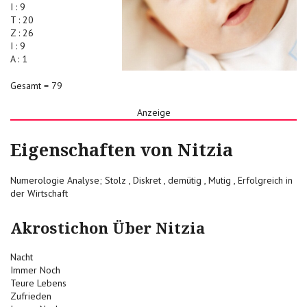
I : 9
T : 20
Z : 26
I : 9
A : 1
Gesamt = 79
Anzeige
Eigenschaften von Nitzia
Numerologie Analyse; Stolz , Diskret , demütig , Mutig , Erfolgreich in
der Wirtschaft
Akrostichon Über Nitzia
Nacht
Immer Noch
Teure Lebens
Zufrieden