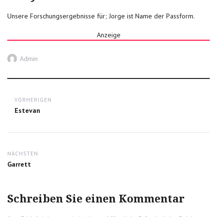
Unsere Forschungsergebnisse für; Jorge ist Name der Passform.
Anzeige
Autor
Admin
Post
VORHERIGEN
navigation
Previous
Estevan
post:
NÄCHSTEN
Next
Garrett
post:
Schreiben Sie einen Kommentar