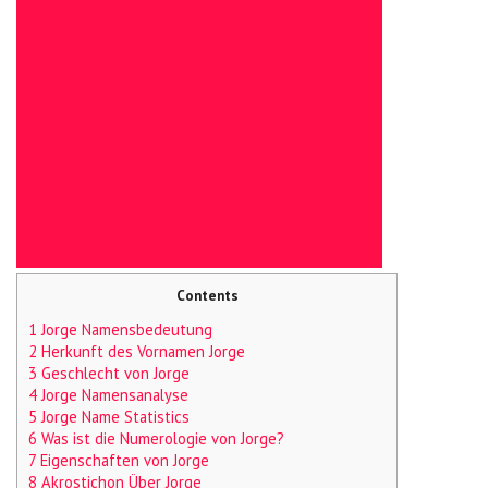
Contents
1 Jorge Namensbedeutung
2 Herkunft des Vornamen Jorge
3 Geschlecht von Jorge
4 Jorge Namensanalyse
5 Jorge Name Statistics
6 Was ist die Numerologie von Jorge?
7 Eigenschaften von Jorge
8 Akrostichon Über Jorge