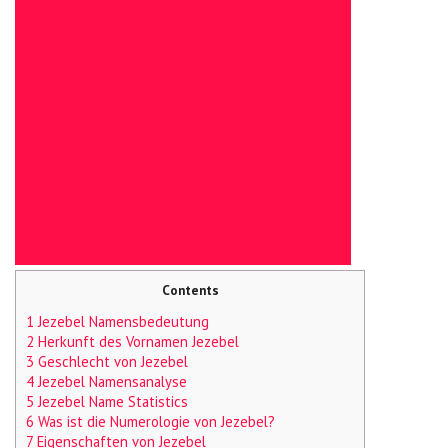
Contents
1 Jezebel Namensbedeutung
2 Herkunft des Vornamen Jezebel
3 Geschlecht von Jezebel
4 Jezebel Namensanalyse
5 Jezebel Name Statistics
6 Was ist die Numerologie von Jezebel?
7 Eigenschaften von Jezebel