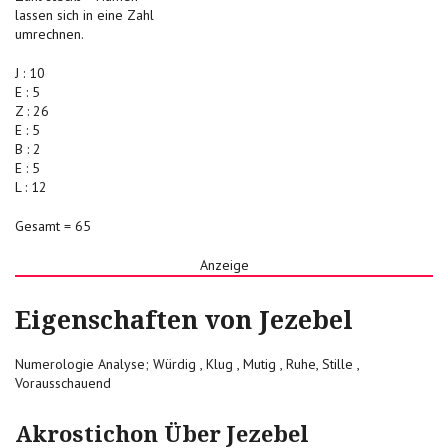
lassen sich in eine Zahl
umrechnen.
J : 10
E : 5
Z : 26
E : 5
B : 2
E : 5
L : 12
Gesamt = 65
Anzeige
Eigenschaften von Jezebel
Numerologie Analyse; Würdig , Klug , Mutig , Ruhe, Stille ,
Vorausschauend
Akrostichon Über Jezebel