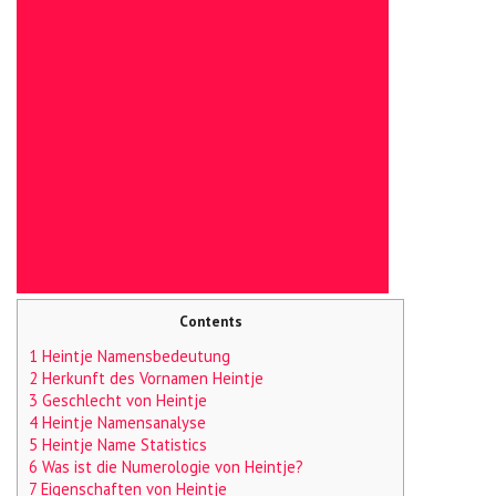
Contents
1 Heintje Namensbedeutung
2 Herkunft des Vornamen Heintje
3 Geschlecht von Heintje
4 Heintje Namensanalyse
5 Heintje Name Statistics
6 Was ist die Numerologie von Heintje?
7 Eigenschaften von Heintje