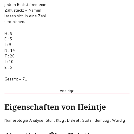
jedem Buchstaben eine
Zahl steckt – Namen
lassen sich in eine Zahl
umrechnen.
H : 8
E : 5
I : 9
N : 14
T : 20
J : 10
E : 5
Gesamt = 71
Anzeige
Eigenschaften von Heintje
Numerologie Analyse; Stur , Klug , Diskret , Stolz , demütig , Würdig