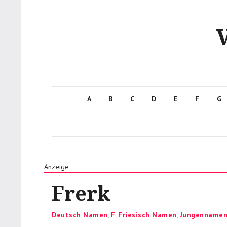
A
B
C
D
E
F
G
Anzeige
Frerk
Categories
Deutsch Namen
,
F
,
Friesisch Namen
,
Jungenname