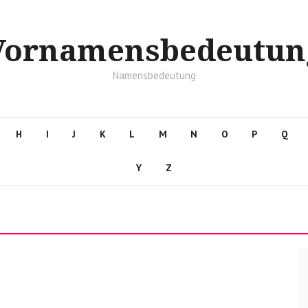
Vornamensbedeutun
Namensbedeutung
H
I
J
K
L
M
N
O
P
Q
Y
Z
n