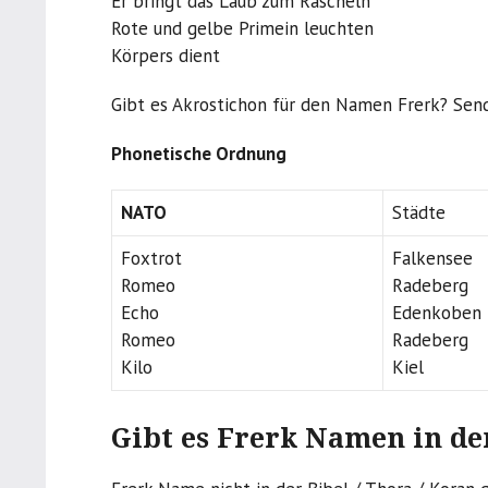
Er bringt das Laub zum Rascheln
Rote und gelbe Primein leuchten
Körpers dient
Gibt es Akrostichon für den Namen Frerk? Send
Phonetische Ordnung
NATO
Städte
Foxtrot
Falkensee
Romeo
Radeberg
Echo
Edenkoben
Romeo
Radeberg
Kilo
Kiel
Gibt es Frerk Namen in der