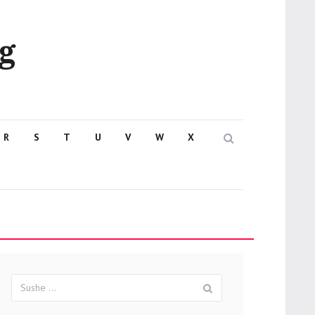
g
Search
R
S
T
U
V
W
X
Suchergebnisse
Sushe
für: