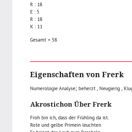
R : 18
E : 5
R : 18
K : 11
Gesamt = 58
Eigenschaften von Frerk
Numerologie Analyse; beherzt , Neugierig , Klu
Akrostichon Über Frerk
Froh bin ich, dass der Frühling da ist.
Rote und gelbe Primein leuchten