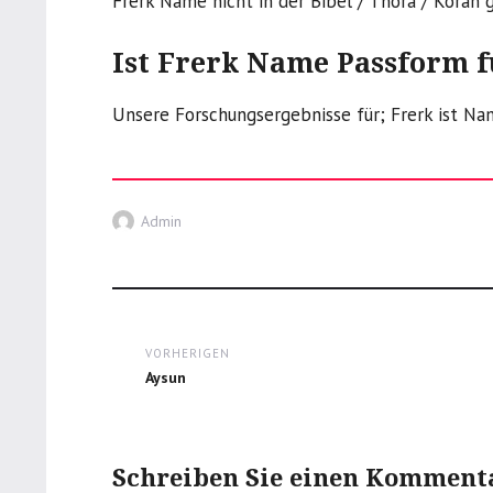
Frerk Name nicht in der Bibel / Thora / Koran 
Ist Frerk Name Passform 
Unsere Forschungsergebnisse für; Frerk ist Na
Autor
Admin
Post
VORHERIGEN
navigation
Previous
Aysun
post:
Schreiben Sie einen Komment