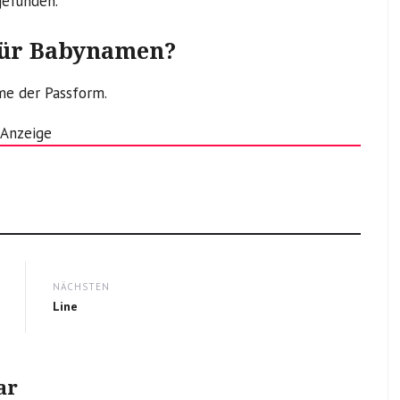
gefunden.
für Babynamen?
me der Passform.
Anzeige
NÄCHSTEN
Next
Line
post:
ar