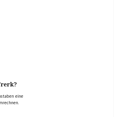
Frerk?
hstaben eine
umrechnen.