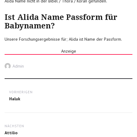
Alida Name nicht in der Bibel / Thora / Koran gefunden.
Ist Alida Name Passform für
Babynamen?
Unsere Forschungsergebnisse für; Alida ist Name der Passform.
Anzeige
Autor
Admin
Post
VORHERIGEN
navigation
Previous
Haluk
post:
NÄCHSTEN
Next
Attilio