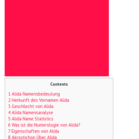
Contents
1 Alida Namensbedeutung
2 Herkunft des Vornamen Alida
3 Geschlecht von Alida
4 Alida Namensanalyse
5 Alida Name Statistics
6 Was ist die Numerologie von Alida?
7 Eigenschaften von Alida
8 Akrostichon Über Alida